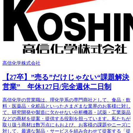
高信化学株式会社
【27卒】”売る”だけじゃない“課題解決
営業” 年休127日/完全週休二日制
高信化学の営業職は、理化学系の専門商社として、食品・飲
料・医薬品・化粧品といったさまざまな業界のお客様に対し
て、研究開発や製造に欠かせない分析機器・試薬・工業薬品
などの商材を提案・提供する役割を担っています。私たちが
取り扱う商材は数万点にもおよび、お客様の課題やニーズに
対して、最適な製品・サービスを組み合わせて提案する「提