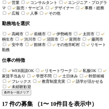
営業
コンサルタント
エンジニア・プログラ
マ
販売・サービス
デザイナー
事務・総務
広報
人事
その他
勤務地を選択
高崎市
前橋市
伊勢崎市
太田市
桐生市
渋川市
沼田市
富岡市
藤岡市
安中市
館林市
その他市町村
リモート
勤務
仕事の特徴
WEB面談OK
リモートワーク
私服OK
家賃手当あり
学歴不問
土日休み
幹部候補
フレックス
教育制度充実
語学が活かせる
未経験歓迎
条件を一括クリア
17
件の募集
（1〜 10件目を表示中）