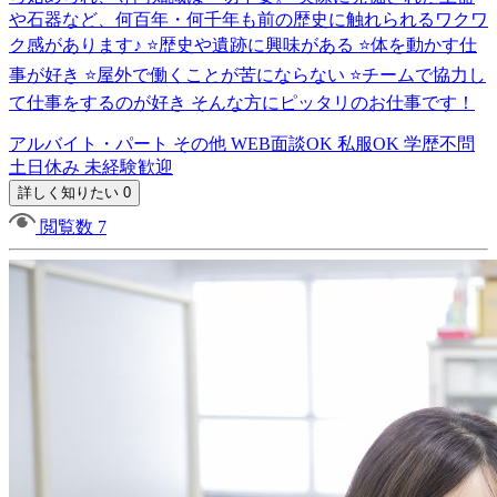
や石器など、何百年・何千年も前の歴史に触れられるワクワ
ク感があります♪ ⭐歴史や遺跡に興味がある ⭐体を動かす仕
事が好き ⭐屋外で働くことが苦にならない ⭐チームで協力し
て仕事をするのが好き そんな方にピッタリのお仕事です！
アルバイト・パート
その他
WEB面談OK
私服OK
学歴不問
土日休み
未経験歓迎
詳しく知りたい 0
閲覧数 7