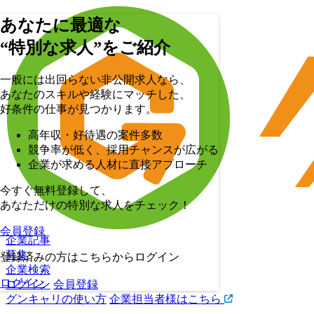
あなたに最適な
“特別な求人”をご紹介
一般には出回らない非公開求人なら、
あなたのスキルや経験にマッチした、
好条件の仕事が見つかります。
高年収・好待遇の案件多数
競争率が低く、採用チャンスが広がる
企業が求める人材に直接アプローチ
今すぐ無料登録して、
あなただけの特別な求人をチェック！
会員登録
企業記事
募集
登録済みの方はこちらからログイン
企業検索
ログイン
ログイン
会員登録
グンキャリの使い方
企業担当者様はこちら