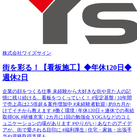
株式会社ワイズサイン
街を彩る！【看板施工】◆年休120日◆
週休2日
企業の顔をつくる仕事 未経験から大好きな街や見た人の記
憶に残り続ける、看板をつくっていく！ #安定基盤 | 10年間
で売上高は2.5倍超＆案件増加中 #未経験者歓迎 | 約9カ月か
けてイチから教えます #働く環境 | 年休120日＋連休での有給
取得OK #研修充実 | 2カ月に1回の勉強会 YOGAなどのコミ
ュニケーションの場があります #やりがい | あなたのアイデ
アが、街で愛される目印に #福利厚生 | 住宅・家族・出張手
当や資格取得支援も