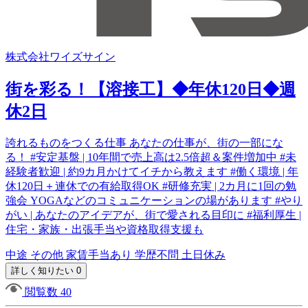
株式会社ワイズサイン
街を彩る！【溶接工】◆年休120日◆週
休2日
誇れるものをつくる仕事 あなたの仕事が、街の一部にな
る！ #安定基盤 | 10年間で売上高は2.5倍超＆案件増加中 #未
経験者歓迎 | 約9カ月かけてイチから教えます #働く環境 | 年
休120日＋連休での有給取得OK #研修充実 | 2カ月に1回の勉
強会 YOGAなどのコミュニケーションの場があります #やり
がい | あなたのアイデアが、街で愛される目印に #福利厚生 |
住宅・家族・出張手当や資格取得支援も
中途
その他
家賃手当あり
学歴不問
土日休み
詳しく知りたい 0
閲覧数 40