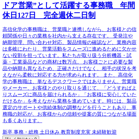
ドア営業”として活躍する事務職 年間
休日127日 完全週休二日制
高信化学の事務職は、営業職と連携しながら、お客様との信
頼関係や日々の業務を社内から支える存在です。 受発注や
納期管理、問い合わせ対応、製品情報の確認など、業務内容
は多岐にわたり、営業活動をスムーズに進めるために欠かせ
ない役割を担っています。私たちが取り扱う分析機器・試
薬・工業薬品などの商材は数万点。 お客様ごとに必要な製
品や納期も異なるため、正確さだけでなく、相手の状況を考
えながら柔軟に対応する力が求められます。 また、高信化
学の事務職は、単なるデスクワークではありません。営業職
やメーカー、お客様とのやり取りを通じて、「どうすればよ
りスムーズに商品を届けられるか」「お客様に安心していた
だけるか」を考えながら業務を進めています。時には、製品
選定のサポートや供給体制の調整などを行うこともあり、事
務職の対応が、お客様からの信頼や提案の質につながる場面
も多くあります。
新卒
事務・総務
土日休み
教育制度充実
未経験歓迎