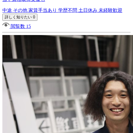
中途
その他
家賃手当あり
学歴不問
土日休み
未経験歓迎
詳しく知りたい 0
閲覧数 15