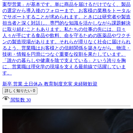
案型営業」が基本です。単に商品を届けるだけでなく、製品
の選定から導入後のフォローまで、お客様の業務をトータル
でサポートすることが求められます。ときには研究者や製造
担当者と深く対話し、専門的な知識を活かしながら課題解決
に取り組むこともあります。私たちの仕事の先には、日々
人々が手にする食品や飲料、命を守るための医薬品やワクチ
ンの製造現場があります。それらが滞りなく社会に届けられ
るよう、営業職はお客様との信頼関係を築きながら、物流・
技術・情報を円滑につなぐ重要な役割を果たしています。
「誰かの暮らしや健康を陰で支えている」という誇りを胸
に、営業職は理化学の現場を支える最前線で活躍していま
す。
新卒
営業
土日休み
教育制度充実
未経験歓迎
詳しく知りたい 0
閲覧数 30