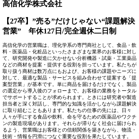
高信化学株式会社
【27卒】”売る”だけじゃない“課題解決
営業” 年休127日/完全週休二日制
高信化学の営業職は、理化学系の専門商社として、食品・飲
料・医薬品・化粧品といったさまざまな業界のお客様に対し
て、研究開発や製造に欠かせない分析機器・試薬・工業薬品
などの商材を提案・提供する役割を担っています。私たちが
取り扱う商材は数万点にもおよび、お客様の課題やニーズに
対して、最適な製品・サービスを組み合わせて提案する「提
案型営業」が基本です。単に商品を届けるだけでなく、製品
の選定から導入後のフォローまで、お客様の業務をトータル
でサポートすることが求められます。ときには研究者や製造
担当者と深く対話し、専門的な知識を活かしながら課題解決
に取り組むこともあります。私たちの仕事の先には、日々
人々が手にする食品や飲料、命を守るための医薬品やワクチ
ンの製造現場があります。それらが滞りなく社会に届けられ
るよう、営業職はお客様との信頼関係を築きながら、物流・
技術・情報を円滑につなぐ重要な役割を果たしています。