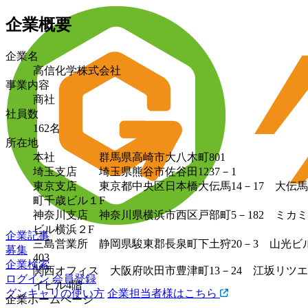
企業概要
企業名
高信化学株式会社
事業内容
商社
社員数
162名
所在地
本社 群馬県高崎市大八木町801
埼玉支店 埼玉県熊谷市佐谷田1237－1
東京支店 東京都中央区日本橋大伝馬14－17 大伝馬
町千歳ビル１F
神奈川支店 神奈川県横浜市西区戸部町5－182 ミカミ
ビル横浜２F
企業記事
三島営業所 静岡県駿東郡長泉町下土狩20－3 山光ビ
募集
403
企業検索
関西オフィス 大阪府吹田市豊津町13－24 江坂リツエ
ログイン
会員登録
イビル4階
グンキャリの使い方
企業担当者様はこちら
企業ホームページ