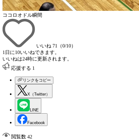
ココロオドル瞬間
いいね
71
（
0
/10）
1日に10いいねできます。
いいねは24時に更新されます。
応援する
1
リンクをコピー
X（Twitter）
LINE
Facebook
閲覧数 42